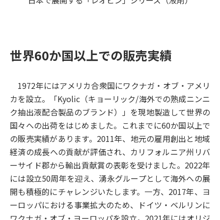
日本で展開する「レオピン」シリーズ（液剤）
世界60か国以上での販売実績
1972年にはアメリカ合衆国にワクナガ・オブ・アメリ
カを設立。「Kyolic（キョーリック/海外での熟成ニンニ
ク抽出液配合製品のブランド）」を現地製造して世界の
国々への出荷をはじめました。これまでに60か国以上で
の販売実績があります。2011年、地元の雇用創出と地域
経済の成長への貢献が評価され、カリフォルニア州リバ
ーサイド郡から輸出貢献賞の表彰を受けました。2022年
には設立50周年を迎え、湧永グループとして海外への展
開も積極的にチャレンジいたします。一方、2017年、ヨ
ーロッパにおける事業拡大のため、ドイツ・ベルリンに
ワクナガ・オブ・ヨーロッパを設立。2021年にはオリジ