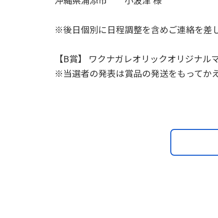
沖縄県浦添市 小波津 様
※後日個別に日程調整を含めご連絡を差
【B賞】 ワクナガレオリックオリジナル
※当選者の発表は賞品の発送をもってかえ