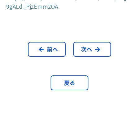
9gALd_PjzEmm2OA
前へ
次へ
戻る