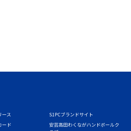
リース
S1PCブランドサイト
カード
安芸高田わくながハンドボールク