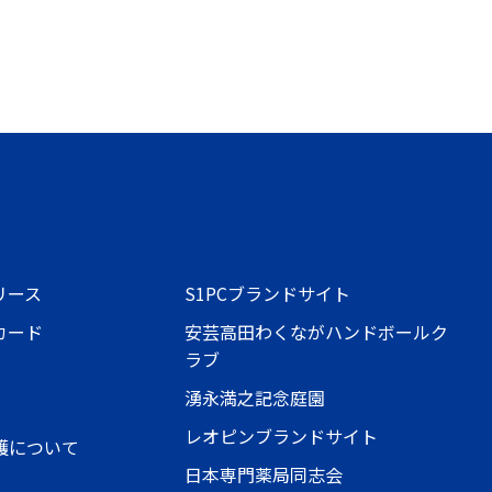
リース
S1PCブランドサイト
カード
安芸高田わくながハンドボールク
ラブ
湧永満之記念庭園
レオピンブランドサイト
護について
日本専門薬局同志会